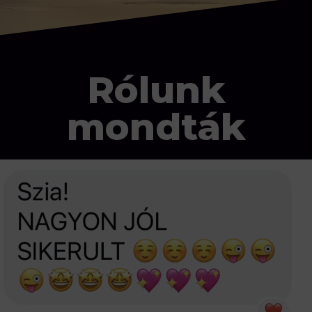
Rólunk
mondták