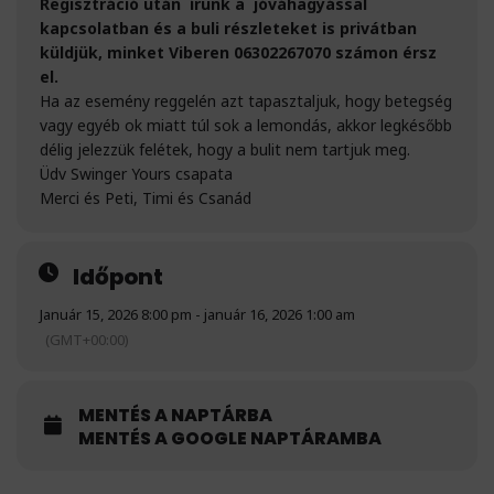
Regisztráció után írunk a jóváhagyással
kapcsolatban és a buli részleteket is privátban
küldjük, minket Viberen 06302267070 számon érsz
el.
Ha az esemény reggelén azt tapasztaljuk, hogy betegség
vagy egyéb ok miatt túl sok a lemondás, akkor legkésőbb
délig jelezzük felétek, hogy a bulit nem tartjuk meg.
Üdv Swinger Yours csapata
Merci és Peti, Timi és Csanád
Időpont
Január 15, 2026 8:00 pm - január 16, 2026 1:00 am
(GMT+00:00)
MENTÉS A NAPTÁRBA
MENTÉS A GOOGLE NAPTÁRAMBA