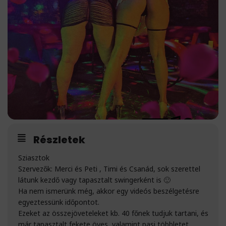
Részletek
Sziasztok
Szervezők: Merci és Peti , Timi és Csanád, sok szerettel
látunk kezdő vagy tapasztalt swingerként is 🙂
Ha nem ismerünk még, akkor egy videós beszélgetésre
egyeztessünk időpontot.
Ezeket az összejöveteleket kb. 40 főnek tudjuk tartani, és
már tapasztalt fekete öves, valamint pasi többletet