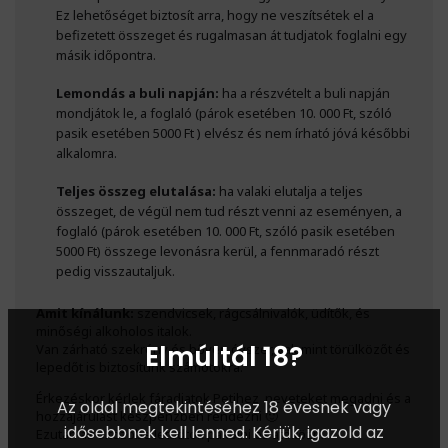
Ez lehetőséget biztosít arra, hogy ne veszítsétek el a
befizetett összeget és rugalmasan át tudjatok foglalni egy
másik időpontra.
Lemondás a buli napján:
ha a részvételt a buli napján
mondjátok le, a foglaló (párok esetében 10. 000 Ft, szóló
pasik esetében 5000 Ft ) elvész és nem írható jóvá későbbi
alkalomra.
Teljes összeg elutalása:
ha valaki elutalja a teljes
összeget, de végül nem tud részt venni az eseményen, a
foglaló (párok esetében 10. 000 Ft, szóló pasik esetében
5000 Ft) összege levonásra kerül, a fennmaradó részt
pedig visszautaljuk.
Amit kínálunk:
szendvicsek, rágcsálnivalók, üdítők, és
minőségi alkoholos italok.
Elmúltál 18?
Van zárható szekrény és bőven óvszer, valamint törülközőt és
lepedőt is biztosítunk számotokra.
Érkezéskor kérlek fáradjatok Petihez neveteket megadni és a
Az oldal megtekintéséhez 18 évesnek vagy
hozzájárulást készpénzben rendezni 🙂
idősebbnek kell lenned. Kérjük, igazold az
Ezután az öltözőbe letudtok pakolni és átöltözni.