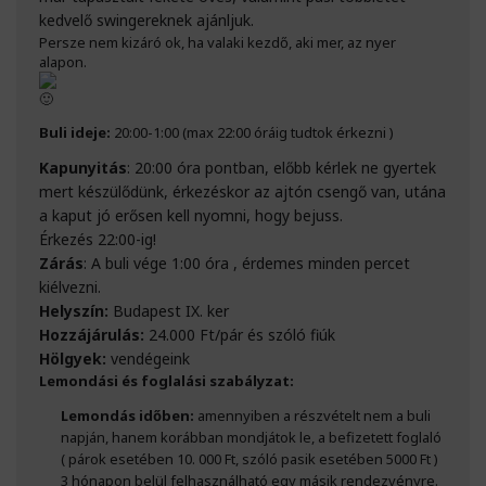
kedvelő swingereknek ajánljuk.
Persze nem kizáró ok, ha valaki kezdő, aki mer, az nyer
alapon.
Buli ideje:
20:00-1:00 (max 22:00 óráig tudtok érkezni )
Kapunyitás
: 20:00 óra pontban, előbb kérlek ne gyertek
mert készülődünk, érkezéskor az ajtón csengő van, utána
a kaput jó erősen kell nyomni, hogy bejuss.
Érkezés 22:00-ig!
Zárás
: A buli vége 1:00 óra , érdemes minden percet
kiélvezni.
Helyszín:
Budapest IX. ker
Hozzájárulás:
24.000 Ft/pár és szóló fiúk
Hölgyek:
vendégeink
Lemondási és foglalási szabályzat:
Lemondás időben:
amennyiben a részvételt nem a buli
napján, hanem korábban mondjátok le, a befizetett foglaló
( párok esetében 10. 000 Ft, szóló pasik esetében 5000 Ft )
3 hónapon belül felhasználható egy másik rendezvényre.